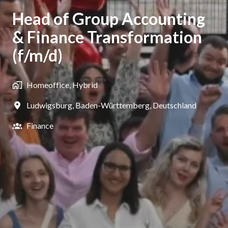
Head of Group Accounting
& Finance Transformation
(f/m/d)
Homeoffice, Hybrid
Ludwigsburg
,
Baden-Württemberg
,
Deutschland
Finance