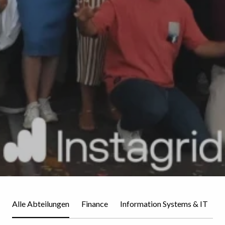
Alle Abteilungen
Finance
Information Systems & IT
L