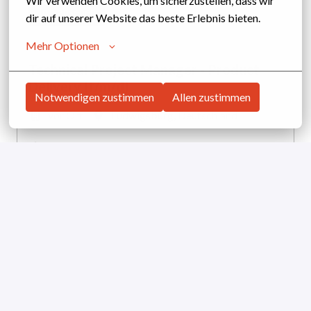
Wir verwenden Cookies, um sicherzustellen, dass wir 
Job ansehen
dir auf unserer Website das beste Erlebnis bieten.
Mehr Optionen
Technical Project Manager - Product
Delivery (f/m/d)
Notwendigen zustimmen
Allen zustimmen
vor Ort
Ludwigsburg
,
Deutschland
Product
Job ansehen
Zeigt 10 von 14 an
Mehr Jobs anzeigen