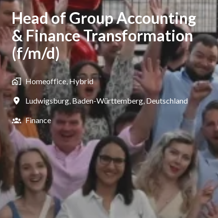
Head of Group Accounting
& Finance Transformation
(f/m/d)
Homeoffice, Hybrid
Ludwigsburg
,
Baden-Württemberg
,
Deutschland
Finance