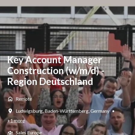
Key Account Manager
Construction (w/m/d) -
Region Deutschland
Remote
Ludwigsburg
,
Baden-Württemberg
,
Germany
•
+1 more
Sales Europe